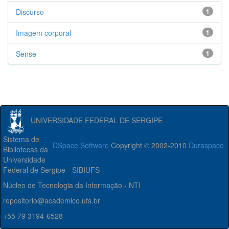
Discurso
1
Imagem corporal
1
Sense
1
UNIVERSIDADE FEDERAL DE SERGIPE
Sistema de
DSpace Software
Copyright © 2002-2010
Duraspace
Bibliotecas da
Universidade
Federal de Sergipe - SIBIUFS
Núcleo de Tecnologia da Informação - NTI
repositorio@academico.ufs.br
+55 79 3194-6528