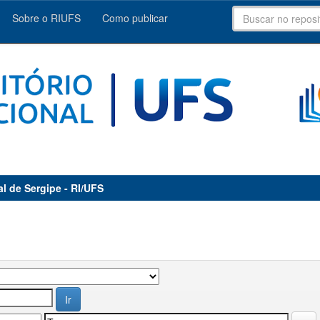
Sobre o RIUFS
Como publicar
al de Sergipe - RI/UFS