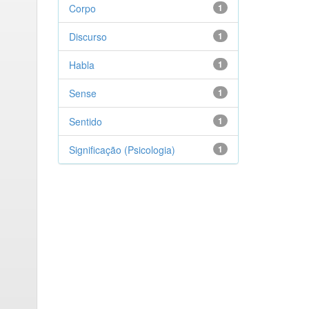
Corpo
1
Discurso
1
Habla
1
Sense
1
Sentido
1
Significação (Psicologia)
1