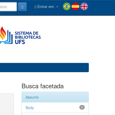
Entrar em:
Busca facetada
Assunto
Body
1