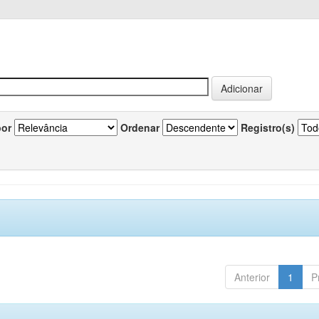
por
Ordenar
Registro(s)
Anterior
1
P