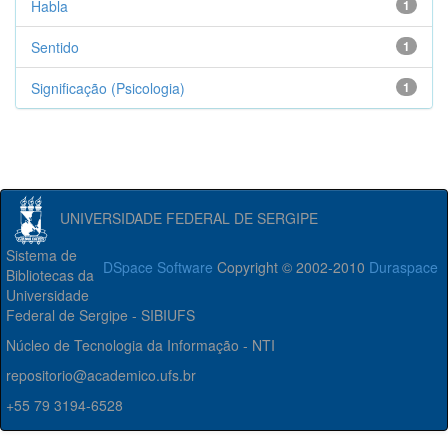
Habla
1
Sentido
1
Significação (Psicologia)
1
UNIVERSIDADE FEDERAL DE SERGIPE
Sistema de
DSpace Software
Copyright © 2002-2010
Duraspace
Bibliotecas da
Universidade
Federal de Sergipe - SIBIUFS
Núcleo de Tecnologia da Informação - NTI
repositorio@academico.ufs.br
+55 79 3194-6528