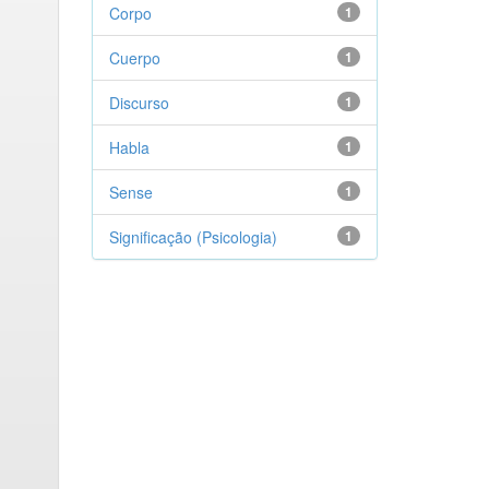
Corpo
1
Cuerpo
1
Discurso
1
Habla
1
Sense
1
Significação (Psicologia)
1