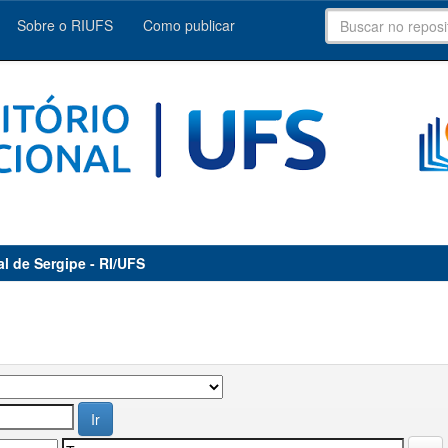
Sobre o RIUFS
Como publicar
al de Sergipe - RI/UFS