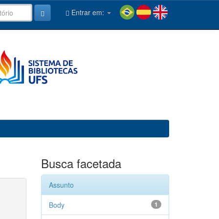
Entrar em:
Busca facetada
Assunto
Body
1