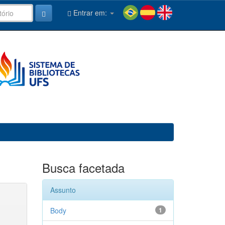
Entrar em:
Busca facetada
Assunto
Body
1