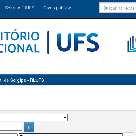
Sobre o RIUFS
Como publicar
al de Sergipe - RI/UFS