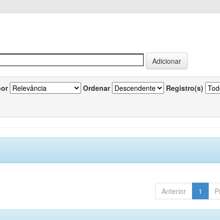
por
Ordenar
Registro(s)
Anterior
1
P