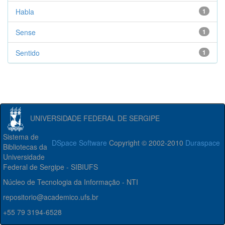
Habla
1
Sense
1
Sentido
1
UNIVERSIDADE FEDERAL DE SERGIPE
Sistema de
DSpace Software
Copyright © 2002-2010
Duraspace
Bibliotecas da
Universidade
Federal de Sergipe - SIBIUFS
Núcleo de Tecnologia da Informação - NTI
repositorio@academico.ufs.br
+55 79 3194-6528