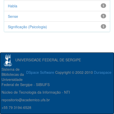
Habla
1
Sense
1
Significação (Psicologia)
1
UNIVERSIDADE FEDERAL DE SERGIPE
Sistema de
DSpace Software
Copyright © 2002-2010
Duraspace
Bibliotecas da
Universidade
Federal de Sergipe - SIBIUFS
Núcleo de Tecnologia da Informação - NTI
repositorio@academico.ufs.br
+55 79 3194-6528