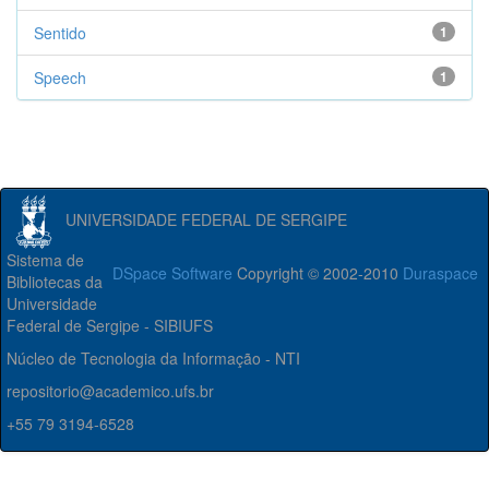
Sentido
1
Speech
1
UNIVERSIDADE FEDERAL DE SERGIPE
Sistema de
DSpace Software
Copyright © 2002-2010
Duraspace
Bibliotecas da
Universidade
Federal de Sergipe - SIBIUFS
Núcleo de Tecnologia da Informação - NTI
repositorio@academico.ufs.br
+55 79 3194-6528