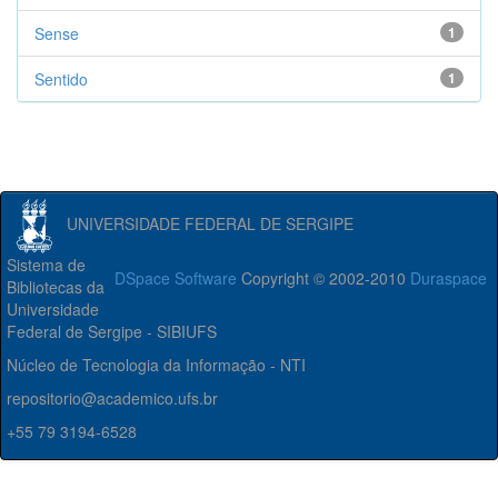
Sense
1
Sentido
1
UNIVERSIDADE FEDERAL DE SERGIPE
Sistema de
DSpace Software
Copyright © 2002-2010
Duraspace
Bibliotecas da
Universidade
Federal de Sergipe - SIBIUFS
Núcleo de Tecnologia da Informação - NTI
repositorio@academico.ufs.br
+55 79 3194-6528