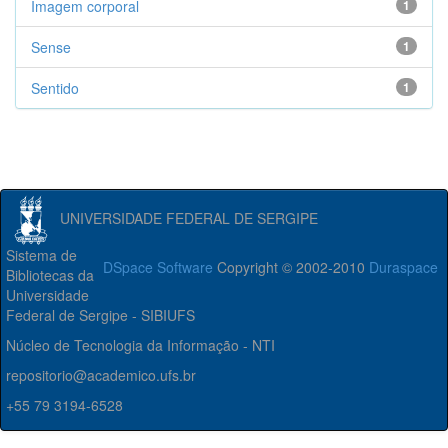
Imagem corporal
1
Sense
1
Sentido
1
UNIVERSIDADE FEDERAL DE SERGIPE
Sistema de
DSpace Software
Copyright © 2002-2010
Duraspace
Bibliotecas da
Universidade
Federal de Sergipe - SIBIUFS
Núcleo de Tecnologia da Informação - NTI
repositorio@academico.ufs.br
+55 79 3194-6528