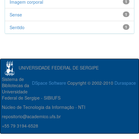
Imagem corporal
1
Sense
1
Sentido
1
UNIVERSIDADE FEDERAL DE SERGIPE
Sistema de
DSpace Software
Copyright © 2002-2010
Duraspace
Bibliotecas da
Universidade
Federal de Sergipe - SIBIUFS
Núcleo de Tecnologia da Informação - NTI
repositorio@academico.ufs.br
+55 79 3194-6528