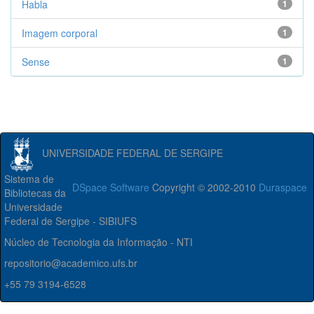
Habla
1
Imagem corporal
1
Sense
1
UNIVERSIDADE FEDERAL DE SERGIPE
Sistema de
DSpace Software
Copyright © 2002-2010
Duraspace
Bibliotecas da
Universidade
Federal de Sergipe - SIBIUFS
Núcleo de Tecnologia da Informação - NTI
repositorio@academico.ufs.br
+55 79 3194-6528