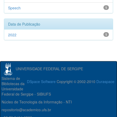
Speech
1
Data de Publicação
2022
1
UNIVERSIDADE FEDERAL DE SERGIPE
Sistema de
DSpace Software
Copyright © 2002-2010
Duraspace
Bibliotecas da
Universidade
Federal de Sergipe - SIBIUFS
Núcleo de Tecnologia da Informação - NTI
repositorio@academico.ufs.br