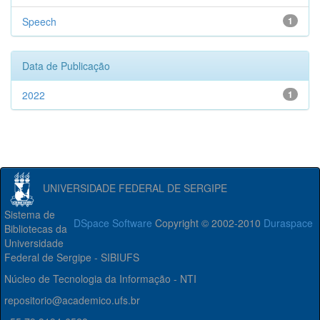
Speech
1
Data de Publicação
2022
1
UNIVERSIDADE FEDERAL DE SERGIPE
Sistema de
DSpace Software
Copyright © 2002-2010
Duraspace
Bibliotecas da
Universidade
Federal de Sergipe - SIBIUFS
Núcleo de Tecnologia da Informação - NTI
repositorio@academico.ufs.br