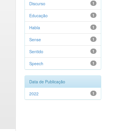
Discurso
1
Educação
1
Habla
1
Sense
1
Sentido
1
Speech
1
Data de Publicação
2022
1