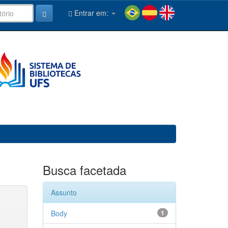
Entrar em:
Busca facetada
Assunto
Body
1