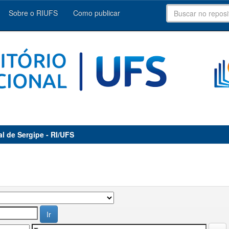
Sobre o RIUFS
Como publicar
al de Sergipe - RI/UFS