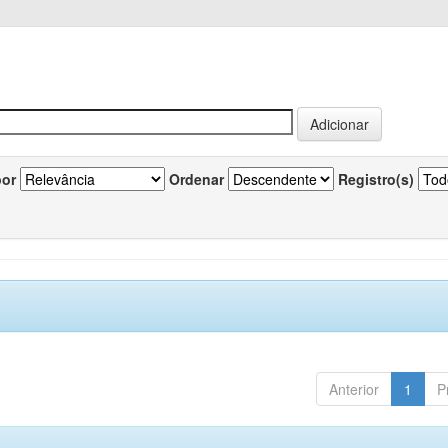
por
Ordenar
Registro(s)
Anterior
1
P