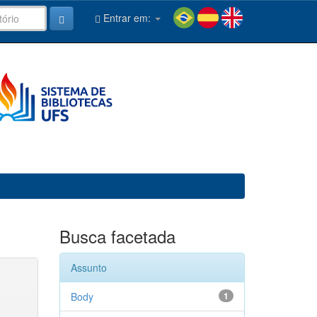
Entrar em:
Busca facetada
Assunto
Body
1