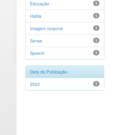
Educação
1
Habla
1
Imagem corporal
1
Sense
1
Speech
1
Data de Publicação
2022
1