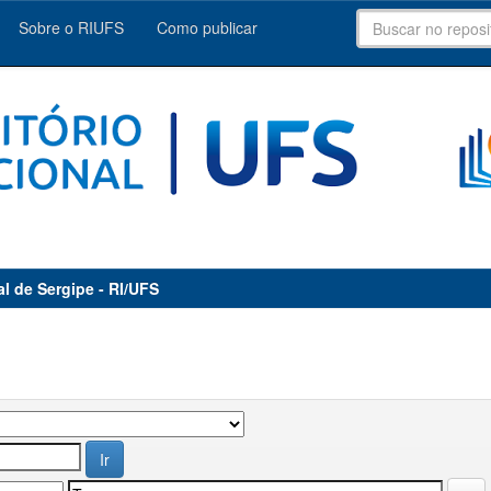
Sobre o RIUFS
Como publicar
al de Sergipe - RI/UFS