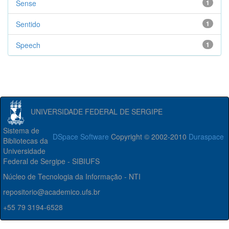
Sense
1
Sentido
1
Speech
1
UNIVERSIDADE FEDERAL DE SERGIPE
Sistema de
DSpace Software
Copyright © 2002-2010
Duraspace
Bibliotecas da
Universidade
Federal de Sergipe - SIBIUFS
Núcleo de Tecnologia da Informação - NTI
repositorio@academico.ufs.br
+55 79 3194-6528