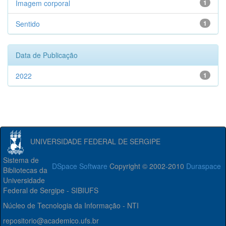
Imagem corporal
1
Sentido
1
Data de Publicação
2022
1
UNIVERSIDADE FEDERAL DE SERGIPE
Sistema de
DSpace Software
Copyright © 2002-2010
Duraspace
Bibliotecas da
Universidade
Federal de Sergipe - SIBIUFS
Núcleo de Tecnologia da Informação - NTI
repositorio@academico.ufs.br