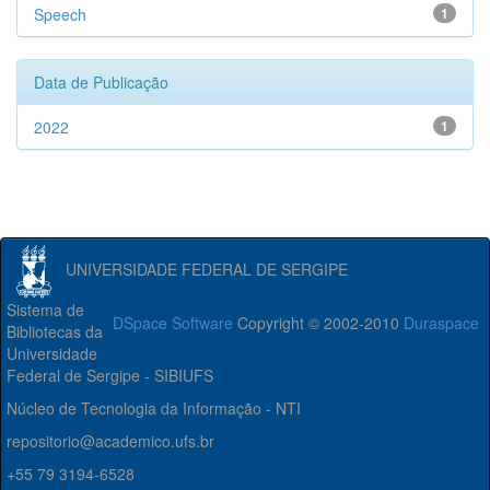
Speech
1
Data de Publicação
2022
1
UNIVERSIDADE FEDERAL DE SERGIPE
Sistema de
DSpace Software
Copyright © 2002-2010
Duraspace
Bibliotecas da
Universidade
Federal de Sergipe - SIBIUFS
Núcleo de Tecnologia da Informação - NTI
repositorio@academico.ufs.br
+55 79 3194-6528