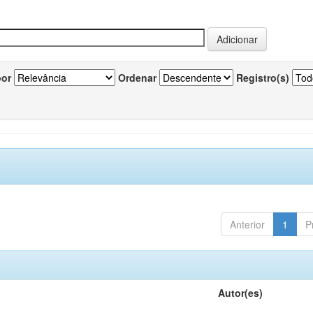
por
Ordenar
Registro(s)
Anterior
1
P
Autor(es)