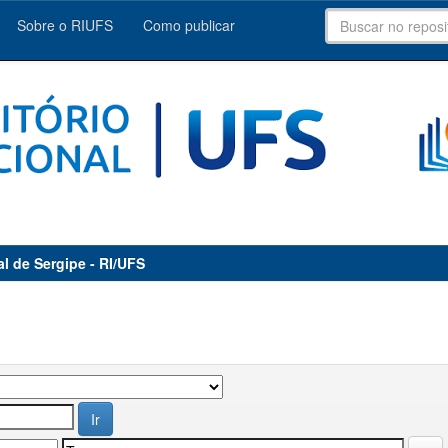
Sobre o RIUFS
Como publicar
al de Sergipe - RI/UFS