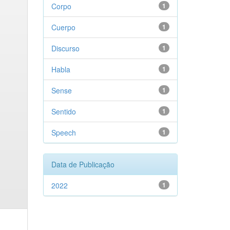
Corpo
1
Cuerpo
1
Discurso
1
Habla
1
Sense
1
Sentido
1
Speech
1
Data de Publicação
2022
1