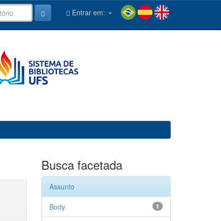
Entrar em:
Busca facetada
Assunto
Body
1