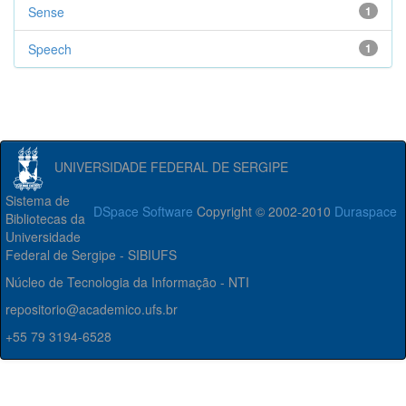
Sense
1
Speech
1
UNIVERSIDADE FEDERAL DE SERGIPE
Sistema de
DSpace Software
Copyright © 2002-2010
Duraspace
Bibliotecas da
Universidade
Federal de Sergipe - SIBIUFS
Núcleo de Tecnologia da Informação - NTI
repositorio@academico.ufs.br
+55 79 3194-6528