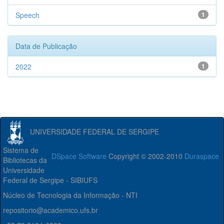
Speech
1
Data de Publicação
2022
1
UNIVERSIDADE FEDERAL DE SERGIPE
Sistema de
DSpace Software
Copyright © 2002-2010
Duraspace
Bibliotecas da
Universidade
Federal de Sergipe - SIBIUFS
Núcleo de Tecnologia da Informação - NTI
repositorio@academico.ufs.br