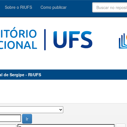
Sobre o RIUFS
Como publicar
al de Sergipe - RI/UFS