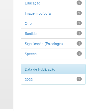
Educação
1
Imagem corporal
1
Otro
1
Sentido
1
Significação (Psicologia)
1
Speech
1
Data de Publicação
2022
1