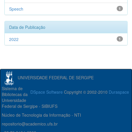
Speech
1
Data de Publicação
2022
1
UNIVERSIDADE FEDERAL DE SERGIPE
Sistema de
DSpace Software
Copyright © 2002-2010
Duraspace
Bibliotecas da
Universidade
Federal de Sergipe - SIBIUFS
Núcleo de Tecnologia da Informação - NTI
repositorio@academico.ufs.br