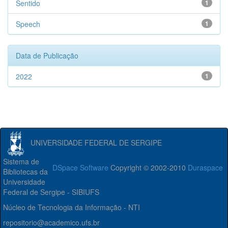
Sentido
1
Speech
1
Data de Publicação
2022
1
UNIVERSIDADE FEDERAL DE SERGIPE
Sistema de
DSpace Software
Copyright © 2002-2010
Duraspace
Bibliotecas da
Universidade
Federal de Sergipe - SIBIUFS
Núcleo de Tecnologia da Informação - NTI
repositorio@academico.ufs.br