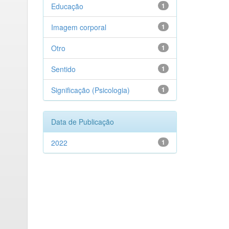
Educação
1
Imagem corporal
1
Otro
1
Sentido
1
Significação (Psicologia)
1
Data de Publicação
2022
1