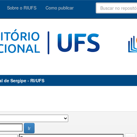
Sobre o RIUFS
Como publicar
al de Sergipe - RI/UFS