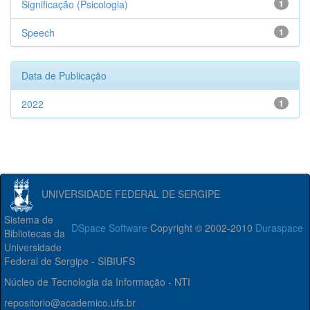
Significação (Psicologia)
1
Speech
1
Data de Publicação
2022
1
UNIVERSIDADE FEDERAL DE SERGIPE
Sistema de
DSpace Software
Copyright © 2002-2010
Duraspace
Bibliotecas da
Universidade
Federal de Sergipe - SIBIUFS
Núcleo de Tecnologia da Informação - NTI
repositorio@academico.ufs.br