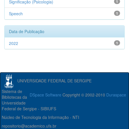
Significação (Psicologia)
1
Speech
1
Data de Publicação
2022
1
UNIVERSIDADE FEDERAL DE SERGIPE
Sistema de
DSpace Software
Copyright © 2002-2010
Duraspace
Bibliotecas da
Universidade
Federal de Sergipe - SIBIUFS
Núcleo de Tecnologia da Informação - NTI
repositorio@academico.ufs.br