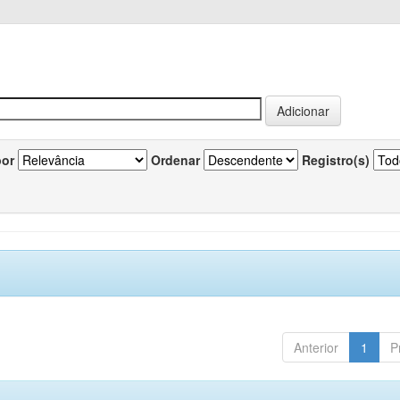
por
Ordenar
Registro(s)
Anterior
1
P