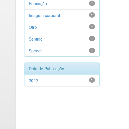
Educação
1
Imagem corporal
1
Otro
1
Sentido
1
Speech
1
Data de Publicação
2022
1