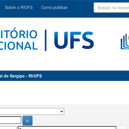
Sobre o RIUFS
Como publicar
al de Sergipe - RI/UFS