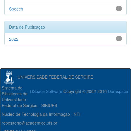
Speech
1
Data de Publicação
2022
1
UNIVERSIDADE FEDERAL DE SERGIPE
Sistema de
DSpace Software
Copyright © 2002-2010
Duraspace
Bibliotecas da
Universidade
Federal de Sergipe - SIBIUFS
Núcleo de Tecnologia da Informação - NTI
repositorio@academico.ufs.br