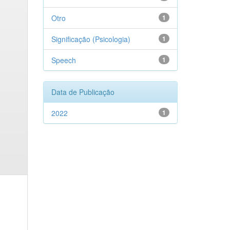
Otro
1
Significação (Psicologia)
1
Speech
1
Data de Publicação
2022
1