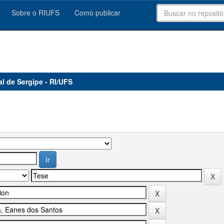
Sobre o RIUFS
Como publicar
al de Sergipe - RI/UFS