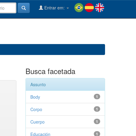
Entrar em:
Busca facetada
Assunto
Body
1
Corpo
1
Cuerpo
1
Educación
1