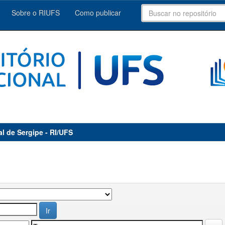
Sobre o RIUFS
Como publicar
al de Sergipe - RI/UFS