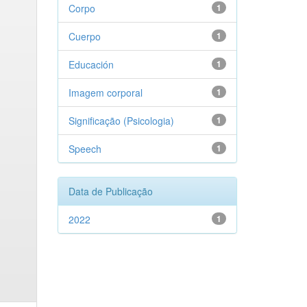
Corpo
1
Cuerpo
1
Educación
1
Imagem corporal
1
Significação (Psicologia)
1
Speech
1
Data de Publicação
2022
1