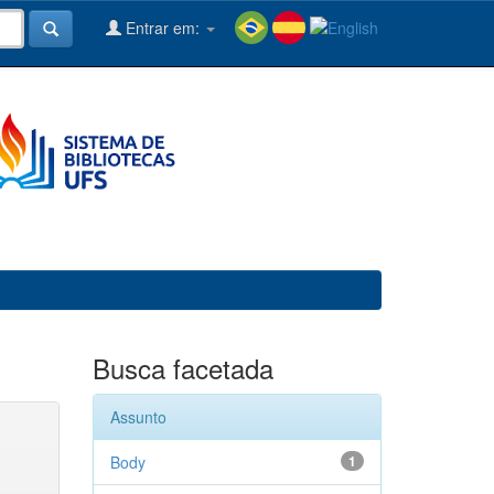
Entrar em:
Busca facetada
Assunto
Body
1