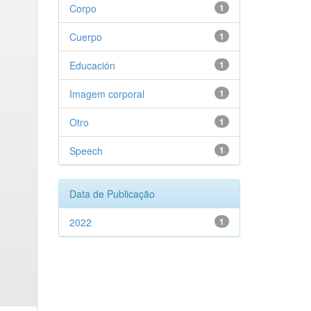
Corpo
1
Cuerpo
1
Educación
1
Imagem corporal
1
Otro
1
Speech
1
Data de Publicação
2022
1