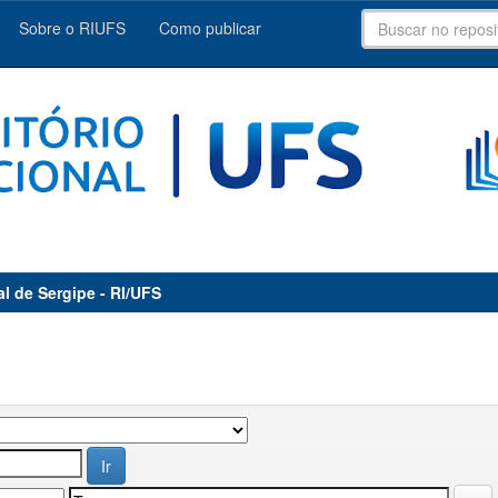
Sobre o RIUFS
Como publicar
al de Sergipe - RI/UFS