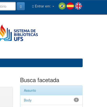
Entrar em:
Busca facetada
Assunto
Body
1