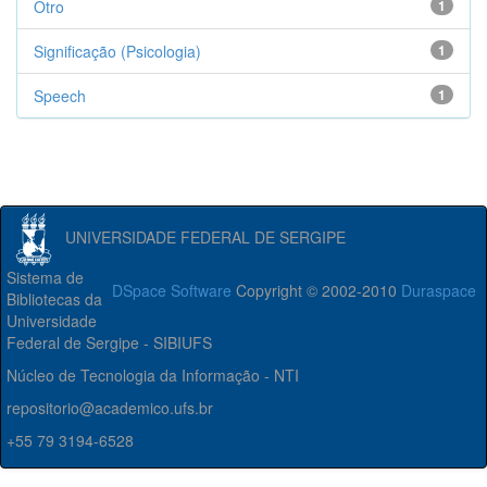
Otro
1
Significação (Psicologia)
1
Speech
1
UNIVERSIDADE FEDERAL DE SERGIPE
Sistema de
DSpace Software
Copyright © 2002-2010
Duraspace
Bibliotecas da
Universidade
Federal de Sergipe - SIBIUFS
Núcleo de Tecnologia da Informação - NTI
repositorio@academico.ufs.br
+55 79 3194-6528