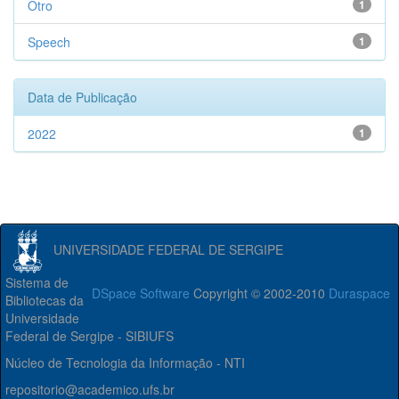
Otro
1
Speech
1
Data de Publicação
2022
1
UNIVERSIDADE FEDERAL DE SERGIPE
Sistema de
DSpace Software
Copyright © 2002-2010
Duraspace
Bibliotecas da
Universidade
Federal de Sergipe - SIBIUFS
Núcleo de Tecnologia da Informação - NTI
repositorio@academico.ufs.br