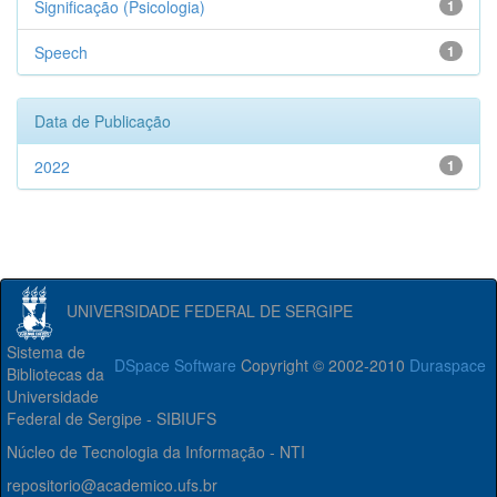
Significação (Psicologia)
1
Speech
1
Data de Publicação
2022
1
UNIVERSIDADE FEDERAL DE SERGIPE
Sistema de
DSpace Software
Copyright © 2002-2010
Duraspace
Bibliotecas da
Universidade
Federal de Sergipe - SIBIUFS
Núcleo de Tecnologia da Informação - NTI
repositorio@academico.ufs.br