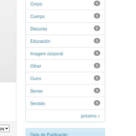
Corpo
1
Cuerpo
1
Discurso
1
Educación
1
Imagem corporal
1
Other
1
Outro
1
Sense
1
Sentido
1
próximo >
Data de Publicação