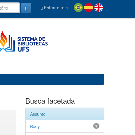
Entrar em:
Busca facetada
Assunto
Body
1