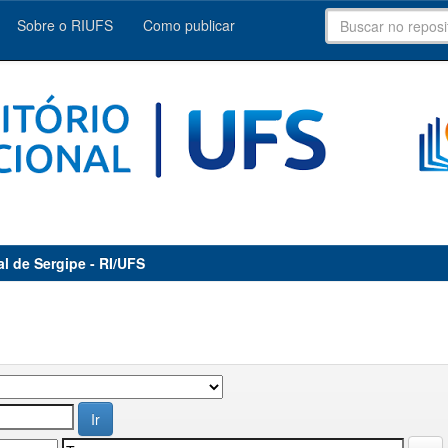
Sobre o RIUFS
Como publicar
al de Sergipe - RI/UFS