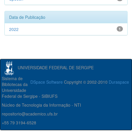
Data de Publicação
2022
1
UNIVERSIDADE FEDERAL DE SERGIPE
Sistema de
DSpace Software
Copyright © 2002-2010
Duraspace
Bibliotecas da
Universidade
Federal de Sergipe - SIBIUFS
Núcleo de Tecnologia da Informação - NTI
repositorio@academico.ufs.br
+55 79 3194-6528