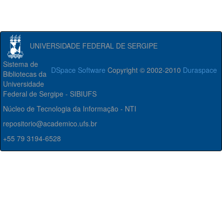
UNIVERSIDADE FEDERAL DE SERGIPE
Sistema de
DSpace Software
Copyright © 2002-2010
Duraspace
Bibliotecas da
Universidade
Federal de Sergipe - SIBIUFS
Núcleo de Tecnologia da Informação - NTI
repositorio@academico.ufs.br
+55 79 3194-6528