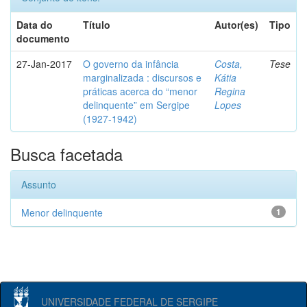
Data do
Título
Autor(es)
Tipo
documento
27-Jan-2017
O governo da infância
Costa,
Tese
marginalizada : discursos e
Kátia
práticas acerca do “menor
Regina
delinquente” em Sergipe
Lopes
(1927-1942)
Busca facetada
Assunto
Menor delinquente
1
UNIVERSIDADE FEDERAL DE SERGIPE