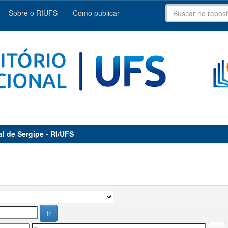
Sobre o RIUFS
Como publicar
al de Sergipe - RI/UFS