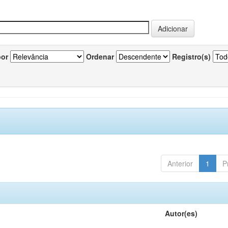
por
Ordenar
Registro(s)
Anterior
1
P
Autor(es)