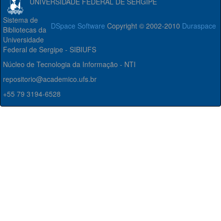
UNIVERSIDADE FEDERAL DE SERGIPE
Sistema de
DSpace Software
Copyright © 2002-2010
Duraspace
Bibliotecas da
Universidade
Federal de Sergipe - SIBIUFS
Núcleo de Tecnologia da Informação - NTI
repositorio@academico.ufs.br
+55 79 3194-6528