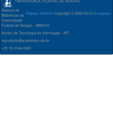
UNIVERSIDADE FEDERAL DE SERGIPE
Sistema de
DSpace Software
Copyright © 2002-2010
Duraspace
Bibliotecas da
Universidade
Federal de Sergipe - SIBIUFS
Núcleo de Tecnologia da Informação - NTI
repositorio@academico.ufs.br
+55 79 3194-6528