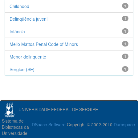
Childhood
1
Delinqüência juvenil
1
Infância
1
Mello Mattos Penal Code of Minors
1
Menor delinquente
1
Sergipe (SE)
1
UNIVERSIDADE FEDERAL DE SERGIPE
Sistema de
DSpace Software
Copyright © 2002-2010
Duraspace
Bibliotecas da
Universidade