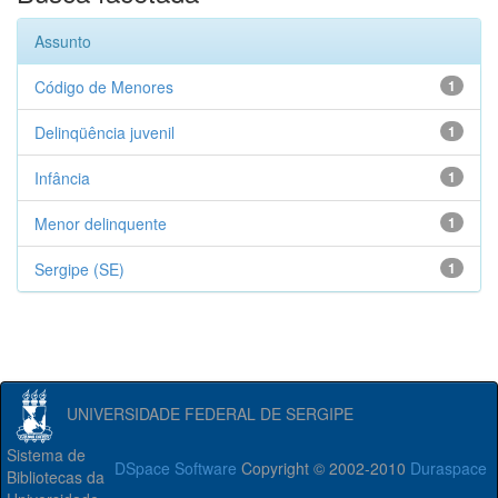
Assunto
Código de Menores
1
Delinqüência juvenil
1
Infância
1
Menor delinquente
1
Sergipe (SE)
1
UNIVERSIDADE FEDERAL DE SERGIPE
Sistema de
DSpace Software
Copyright © 2002-2010
Duraspace
Bibliotecas da