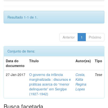
Resultado 1-1 de 1.
Anterior
1
Próximo
Conjunto de itens:
Data do
Título
Autor(es)
Tipo
documento
27-Jan-2017
O governo da infância
Costa,
Tese
marginalizada : discursos e
Kátia
práticas acerca do “menor
Regina
delinquente” em Sergipe
Lopes
(1927-1942)
Busca facetada