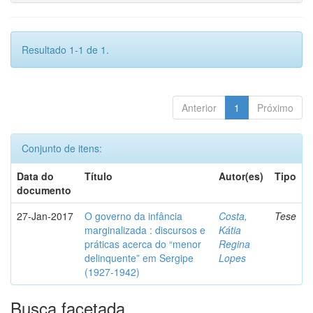
Resultado 1-1 de 1.
Anterior
1
Próximo
Conjunto de itens:
Data do
Título
Autor(es)
Tipo
documento
27-Jan-2017
O governo da infância
Costa,
Tese
marginalizada : discursos e
Kátia
práticas acerca do “menor
Regina
delinquente” em Sergipe
Lopes
(1927-1942)
Busca facetada