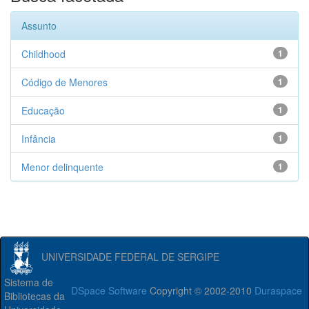
Assunto
Childhood
1
Código de Menores
1
Educação
1
Infância
1
Menor delinquente
1
UNIVERSIDADE FEDERAL DE SERGIPE
Sistema de
DSpace Software
Copyright © 2002-2010
Duraspace
Bibliotecas da