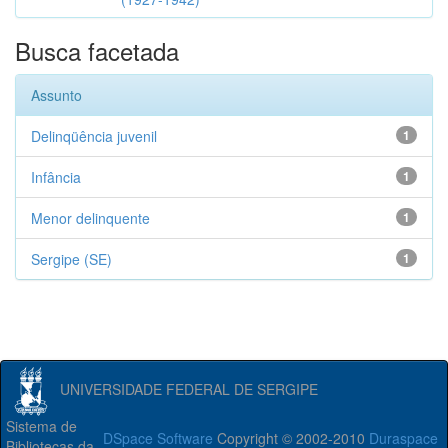
Busca facetada
Assunto
Delinqüência juvenil
1
Infância
1
Menor delinquente
1
Sergipe (SE)
1
UNIVERSIDADE FEDERAL DE SERGIPE
Sistema de
DSpace Software
Copyright © 2002-2010
Duraspace
Bibliotecas da