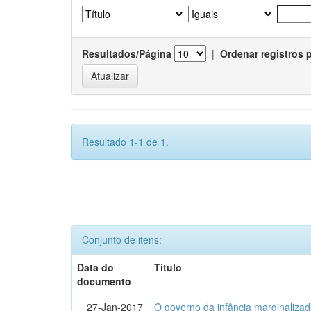
Resultados/Página
|
Ordenar registros 
Resultado 1-1 de 1.
Conjunto de itens:
Data do
Título
documento
27-Jan-2017
O governo da infância marginalizad