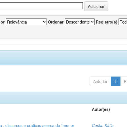
por
Ordenar
Registro(s)
Anterior
1
P
Autor(es)
a : discursos e práticas acerca do “menor
Costa, Kátia