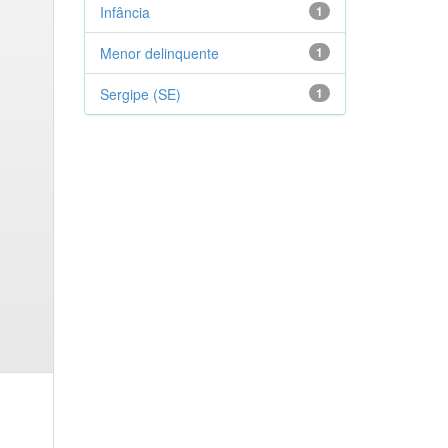
Infância
1
Menor delinquente
1
Sergipe (SE)
1