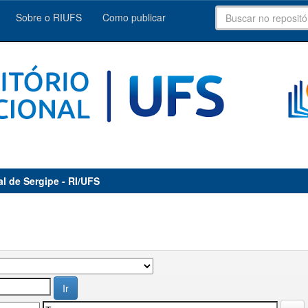
Sobre o RIUFS
Como publicar
al de Sergipe - RI/UFS