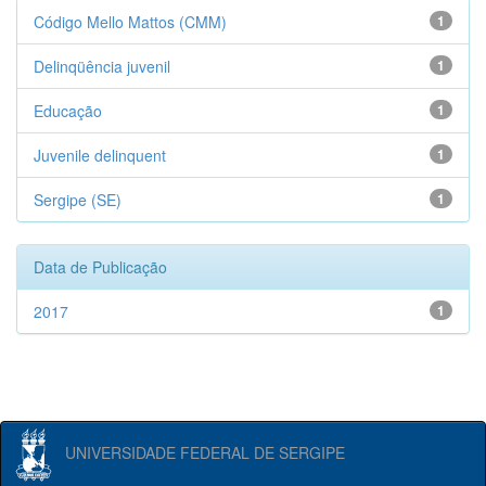
Código Mello Mattos (CMM)
1
Delinqüência juvenil
1
Educação
1
Juvenile delinquent
1
Sergipe (SE)
1
Data de Publicação
2017
1
UNIVERSIDADE FEDERAL DE SERGIPE