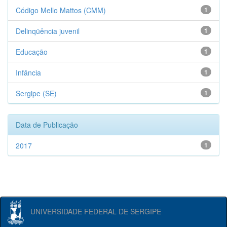
Código Mello Mattos (CMM)
1
Delinqüência juvenil
1
Educação
1
Infância
1
Sergipe (SE)
1
Data de Publicação
2017
1
UNIVERSIDADE FEDERAL DE SERGIPE